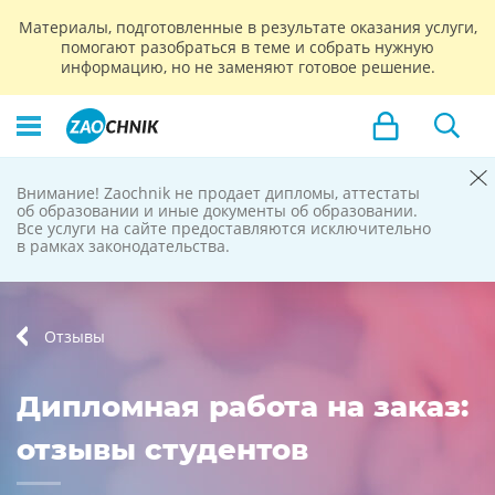
Материалы, подготовленные в результате оказания услуги,
помогают разобраться в теме и собрать нужную
информацию, но не заменяют готовое решение.
Внимание! Zaochnik не продает дипломы, аттестаты
Zaochnik
об образовании и иные документы об образовании.
Все услуги на сайте предоставляются исключительно
не продает
в рамках законодательства.
дипломы
Отзывы
Дипломная работа на заказ:
отзывы студентов